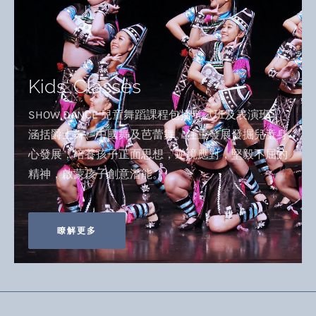
Kids' Classes
SHOW DANCE 兒童舞蹈課程包括考試班及表演班，
涵括爵士舞、中國舞及芭蕾舞。注重發展發掘兒童身
心發展，培養孩子正面思想，逆境應對，堅毅不屈的
精神，啟蒙孩子創意潛能。
瞭解更多