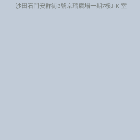
沙田石門安群街3號京瑞廣場一期7樓J-K 室