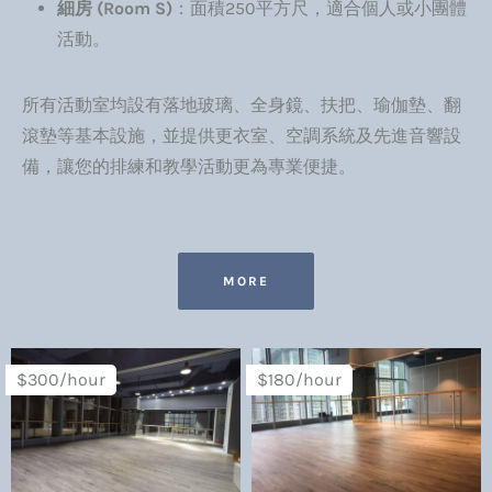
細房 (Room S)
：面積250平方尺，適合個人或小團體
活動。
所有活動室均設有落地玻璃、全身鏡、扶把、瑜伽墊、翻
滾墊等基本設施，並提供更衣室、空調系統及先進音響設
備，讓您的排練和教學活動更為專業便捷。
MORE
$300/hour
$180/hour