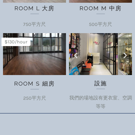
ROOM L 大房
ROOM M 中房
750平方尺
500平方尺
$130/hour
設施
ROOM S 細房
我們的場地設有更衣室、空調
250平方尺
等等