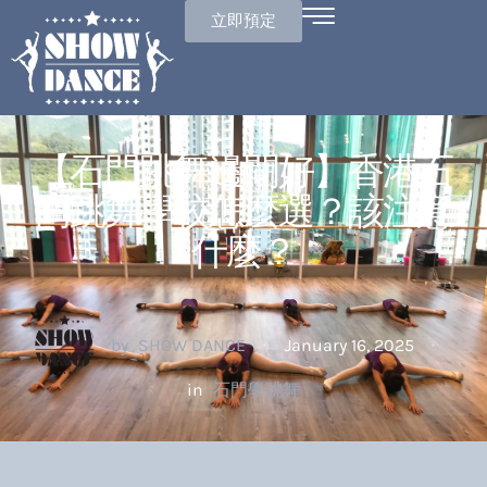
立即預定
【石門跳舞邊間好】香港石
門跳舞學校怎麼選？該注意
什麼？
by
SHOW DANCE
January 16, 2025
in
石門學跳舞