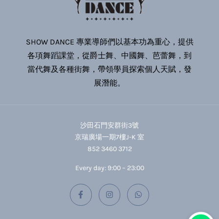
SHOW DANCE 專業導師們以基本功為重心，提供
各項舞蹈課堂，從爵士舞、中國舞、芭蕾舞，到
當代舞及各種街舞，帶領學員探索個人天賦，發
展潛能。
沙田石門安群街3號
京瑞廣場一期7樓J-K 室
852 3460 3712
Every day: 9:00 – 23:00