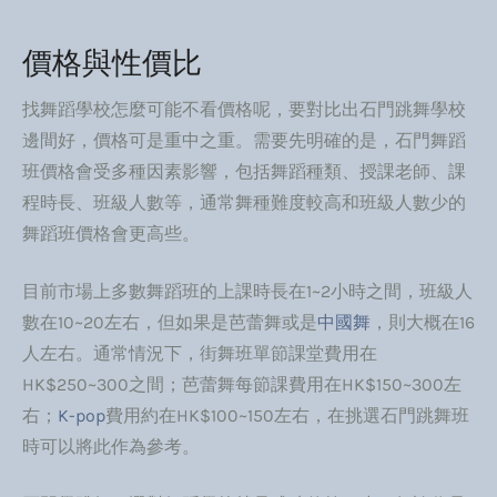
價格與性價比
找舞蹈學校怎麼可能不看價格呢，要對比出石門跳舞學校
邊間好，價格可是重中之重。需要先明確的是，石門舞蹈
班價格會受多種因素影響，包括舞蹈種類、授課老師、課
程時長、班級人數等，通常舞種難度較高和班級人數少的
舞蹈班價格會更高些。
目前市場上多數舞蹈班的上課時長在1~2小時之間，班級人
數在10~20左右，但如果是芭蕾舞或是
中國舞
，則大概在16
人左右。通常情況下，街舞班單節課堂費用在
HK$250~300之間；芭蕾舞每節課費用在HK$150~300左
右；
K-pop
費用約在HK$100~150左右，在挑選石門跳舞班
時可以將此作為參考。