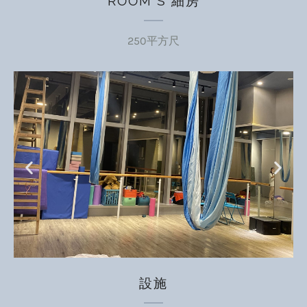
ROOM S 細房
250平方尺
設施