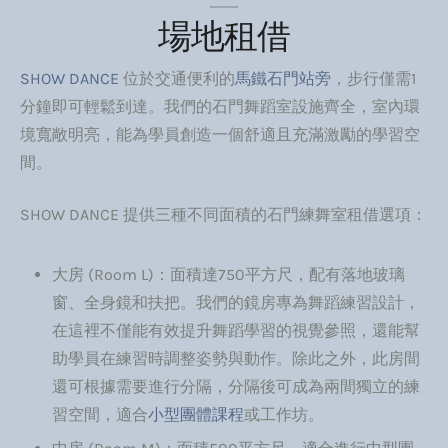
場地租借
SHOW DANCE
位於交通便利的
馬鐵石門站旁
，步行僅需1
分鐘即可輕鬆到達。我們的石門舞蹈室設施齊全，室內環
境寬敞明亮，能為學員創造一個舒適且充滿激勵的學習空
間。
SHOW DANCE 提供三種不同面積的石門練舞室租借選項：
大房 (Room L)：面積達750平方尺，配有落地玻璃
窗、全身鏡和扶把。我們的鏡房專為舞蹈練習設計，
在這裡不僅能有效提升舞蹈學習的視覺參照，還能幫
助學員在練習時調整姿勢與動作。除此之外，此房間
還可根據需要進行分隔，分隔後可成為兩間獨立的練
習空間，適合
小型團體課程
或工作坊。