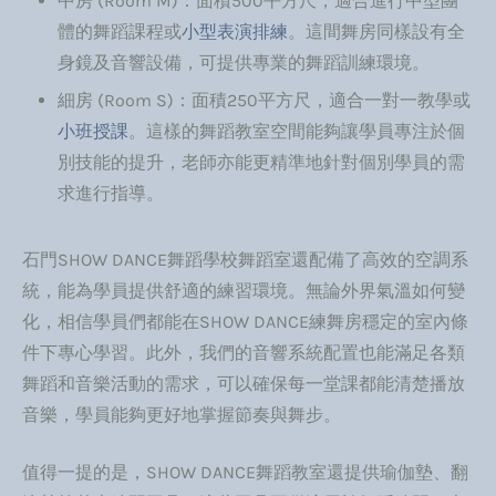
中房 (Room M)：面積500平方尺，適合進行中型團
體的舞蹈課程或
小型表演排練
。這間舞房同樣設有全
身鏡及音響設備，可提供專業的舞蹈訓練環境。
細房 (Room S)：面積250平方尺，適合一對一教學或
小班授課
。這樣的舞蹈教室空間能夠讓學員專注於個
別技能的提升，老師亦能更精準地針對個別學員的需
求進行指導。
石門SHOW DANCE舞蹈學校舞蹈室還配備了高效的空調系
統，能為學員提供舒適的練習環境。無論外界氣溫如何變
化，相信學員們都能在SHOW DANCE練舞房穩定的室內條
件下專心學習。此外，我們的音響系統配置也能滿足各類
舞蹈和音樂活動的需求，可以確保每一堂課都能清楚播放
音樂，學員能夠更好地掌握節奏與舞步。
值得一提的是，
SHOW DANCE舞蹈教室還
提供瑜伽墊、翻