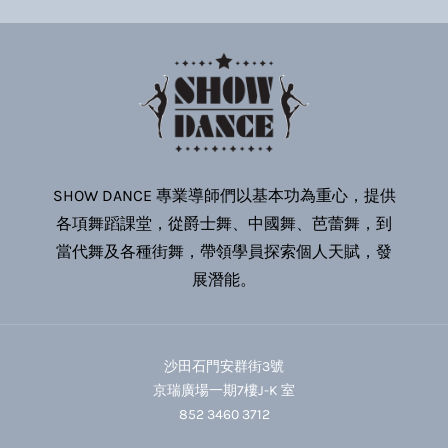
SHOW DANCE 專業導師們以基本功為重心，提供
各項舞蹈課堂，從爵士舞、中國舞、芭蕾舞，到
當代舞及各種街舞，帶領學員探索個人天賦，發
展潛能。
沙田石門安群街3號
京瑞廣場一期7樓J-K 室
852 3460 3712