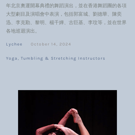
年北京奧運開幕典禮的舞蹈演出，並在香港舞蹈團的各項
大型劇目及演唱會中表演，包括郭富城、劉德華、陳奕
迅、李克勤、黎明、楊千嬅、古巨基、李玟等，並在世界
各地巡迴演出。
Lychee
October 14, 2024
Yoga, Tumbling & Stretching Instructors