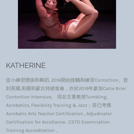
KATHERINE
從小練習體操和舞蹈, 2016開始接觸和練習Contortion。曾
到英國,美國和蒙古持續進修，亦於2019年參加Catie Brier
Contortion Intensive。 現在主要教授Tumbling,
Acrobatics, Flexibility Training & Jazz；並已考獲
Acrobatic Arts Teacher Certification , Adjudicator
Certification for AcroDance , CSTD Examination
Training Accreditation 。