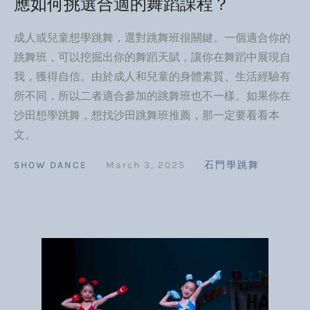
應如何挑選合適的舞蹈課程？
成人或兒童想學跳舞，選對跳舞班很關鍵。一個適合你的
跳舞班，可以挖掘出你的舞蹈天賦，讓你在舞蹈中展現自
我，獲得自信。由於成人和兒童的身體素質、生活經驗有
所不同，所以二者適合參加的跳舞班也不一樣。如果你在
沙田想學跳舞，想找沙田跳舞班推薦，那一定要看看本
文。
SHOW DANCE
March 3, 2025
石門學跳舞