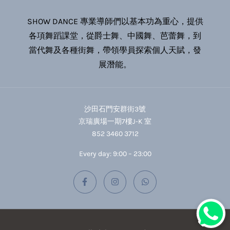
SHOW DANCE 專業導師們以基本功為重心，提供
各項舞蹈課堂，從爵士舞、中國舞、芭蕾舞，到
當代舞及各種街舞，帶領學員探索個人天賦，發
展潛能。
沙田石門安群街3號
京瑞廣場一期7樓J-K 室
852 3460 3712
Every day: 9:00 – 23:00