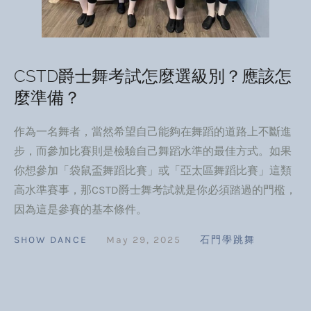
CSTD爵士舞考試怎麼選級別？應該怎
麼準備？
作為一名舞者，當然希望自己能夠在舞蹈的道路上不斷進
步，而參加比賽則是檢驗自己舞蹈水準的最佳方式。如果
你想參加「袋鼠盃舞蹈比賽」或「亞太區舞蹈比賽」這類
高水準賽事，那CSTD爵士舞考試就是你必須踏過的門檻，
因為這是參賽的基本條件。
SHOW DANCE
May 29, 2025
石門學跳舞