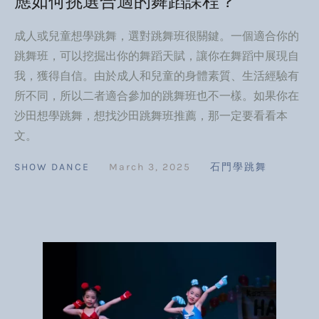
應如何挑選合適的舞蹈課程？
成人或兒童想學跳舞，選對跳舞班很關鍵。一個適合你的
跳舞班，可以挖掘出你的舞蹈天賦，讓你在舞蹈中展現自
我，獲得自信。由於成人和兒童的身體素質、生活經驗有
所不同，所以二者適合參加的跳舞班也不一樣。如果你在
沙田想學跳舞，想找沙田跳舞班推薦，那一定要看看本
文。
SHOW DANCE
March 3, 2025
石門學跳舞