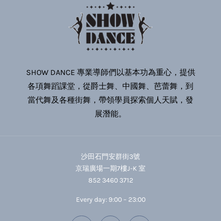
SHOW DANCE 專業導師們以基本功為重心，提供
各項舞蹈課堂，從爵士舞、中國舞、芭蕾舞，到
當代舞及各種街舞，帶領學員探索個人天賦，發
展潛能。
沙田石門安群街3號
京瑞廣場一期7樓J-K 室
852 3460 3712
Every day: 9:00 – 23:00