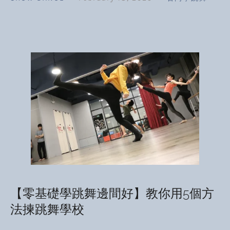
【零基礎學跳舞邊間好】教你用5個方
法揀跳舞學校