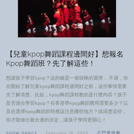
【兒童kpop舞蹈課程邊間好】想報名
Kpop舞蹈班？先了解這些！
想讓孩子學習kpop？這的確是一個很棒的選擇 。不過，你
在開始了解兒童kpop舞蹈課程邊間好之前，這些事情需要
先了解清楚。比如，kpop舞蹈課程教的是什麼內容？孩子
是否適合學習kpop？在香港學kpop舞蹈費用需要多少？以
及在選擇kpop舞蹈班時應該注意哪些地方？搞清楚這些，
你才能做出最合適的決定，讓孩子學得更開心！
SHOW DANCE
February 18, 2025
石門學跳舞