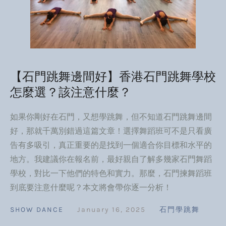
【石門跳舞邊間好】香港石門跳舞學校
怎麼選？該注意什麼？
如果你剛好在石門，又想學跳舞，但不知道石門跳舞邊間
好，那就千萬別錯過這篇文章！選擇舞蹈班可不是只看廣
告有多吸引，真正重要的是找到一個適合你目標和水平的
地方。我建議你在報名前，最好親自了解多幾家石門舞蹈
學校，對比一下他們的特色和實力。那麼，石門揀舞蹈班
到底要注意什麼呢？本文將會帶你逐一分析！
SHOW DANCE
January 16, 2025
石門學跳舞